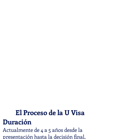
exigentes desde el punto de vista
procesal. Existe un límite estatutario
anual de 10,000 visas U principales, y a
partir de 2026 el atraso supera las
250,000 peticiones pendientes, con
tiempos de espera actuales de 4 a 5 años.
Los paquetes de evidencia incompletos al
momento de presentar la solicitud
generan frecuentemente Solicitudes de
Evidencia adicional que añaden un año o
más a una espera ya larga. Dada la
complejidad, lo que está en juego y el
cronograma de varios años que implica,
este no es un proceso para navegar sin
orientación legal experimentada desde el
inicio.
El Proceso de la U Visa
Duración
Actualmente de 4 a 5 años desde la
presentación hasta la decisión final,